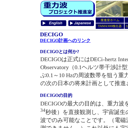
推進室ホーム
TAMA300検出器
か
DECIGO
DECIGO計画へのリンク
DECIGOとは何か?
DECIGOは正式にはDECi-hertz Interfer
Observatory（0.1ヘルツ
ぶ0.1～10 Hzの周波数帯を狙う
の次の日本の将来計画として推進
DECIGOの目的
DECIGOの最大の目的は、重力波
34
秒後）を直接観測し、宇宙誕生
波でのみ可能なことです。（電磁
測できません。）これ以外にも宇